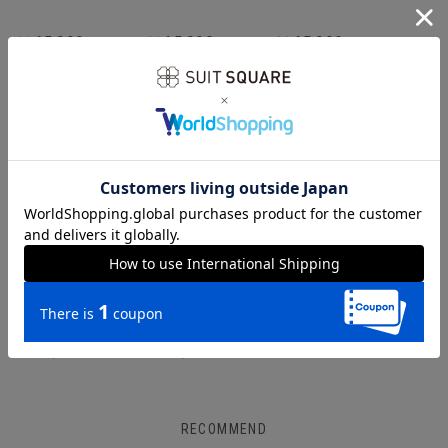
￥65,890
￥65,890
￥65,890
SUIT SQUARE／UNIVERSAL LANGUAGE
SUIT SQUARE／UNIVERSAL LANGUAGE
通年／TALLIA DI DELFINO／スーツ
春夏／TALLIA DI DELFINO／スーツ
￥65,890
￥65,890
RECOMMEND