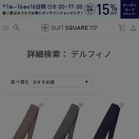
person
menu
search
shopping_cart
詳細検索：
デルフィノ
並べ替え