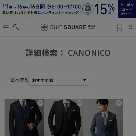
person
menu
search
shopping_cart
詳細検索：
CANONICO
並べ替え