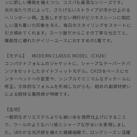
ンに欲しい機能を備えつつ、コスパも最高なシリーズです。
光の当たり方によって、さりげないストライプが浮かび上がる
ヘリンボーン柄。主張しすぎない柄行がビジネスシーンに相応
しい落ち着いた印象を与え、毎日のスタイリングをスマートに
引き締めてくれます。スーツ屋だからこその丁寧な仕立てと、
機能性に優れたデイリーユースにおすすめの1着です。
【モデル】 MODERN CLASSIC MODEL（CH26）
コンパクトフォルムのジャケットに、シャープなテーパードパ
ンツをセットしたタイトフィットモデル。CH25をベースにセ
ンターベントへの変更や、シンプルでミニマムなディテールに
修正。立体的なフォルムを形成しながらも、軽めの副資材使い
による軽快な着用感が特徴です。
【生地】
一般的なポリエステルよりも細い糸を強撚仕上げにすること
で、ウールのようなハリ感とシャープな佇まいを表現しまし
た。ほのかな光沢感を備えた綾織組織で、ロングシーズン活躍