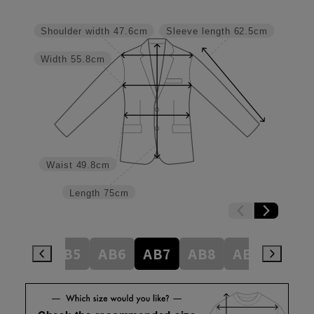
Shoulder width
47.6cm
Sleeve length
62.5cm
Width
55.8cm
Waist
49.8cm
Length
75cm
AB4
AB5
AB6
AB7
AB8
AB9
BE4