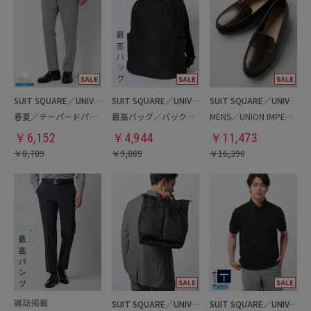
SUIT SQUARE／UNIVERSAL LANGUAGE
SUIT SQUARE／UNIVERSAL LANGUAGE
SUIT SQUARE／UNIVERSAL LANGUAGE
春夏／テーパードパンツ
最高バッグ／バックパック
MENS／UNION IMPERIAL監修／コインローファー
￥
6,152
￥
4,944
￥
11,473
￥
8,789
￥
9,889
￥
16,390
SUIT SQUARE／UNIVERSAL LANGUAGE
SUIT SQUARE／UNIVERSAL LANGUAGE