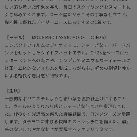
しい落ち着いた印象を与え、毎日のスタイリングをスマートに
引き締めてくれます。スーツ屋だからこその丁寧な仕立てと、
機能性に優れたデイリーユースにおすすめの1着です。
【モデル】 MODERN CLASSIC MODEL（CH26）
コンパクトフォルムのジャケットに、シャープなテーパードパ
ンツをセットしたタイトフィットモデル。CH25をベースにセ
ンターベントへの変更や、シンプルでミニマムなディテールに
修正。立体的なフォルムを形成しながらも、軽めの副資材使い
による軽快な着用感が特徴です。
【生地】
一般的なポリエステルよりも細い糸を強撚仕上げにすること
で、ウールのようなハリ感とシャープな佇まいを表現しまし
た。ほのかな光沢感を備えた綾織組織で、ロングシーズン活躍
します。タテヨコに伸びる抜群のストレッチ性を備えた、窮屈
感のないしなやかな動きが実現するファブリックです。