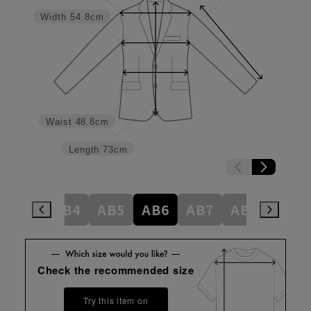
Width
54.8cm
Waist
48.8cm
Length
73cm
AB3
AB4
AB5
AB6
AB7
AB8
BE4
Check the recommended size
Try this item on