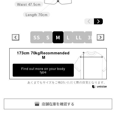
Waist
47.5cm
Length
70cm
SS
S
M
L
LL
3L
173cm 70kgRecommended
M
Find out more on your body
type
あくまでもサイズをご検討いただく際の目安となります。