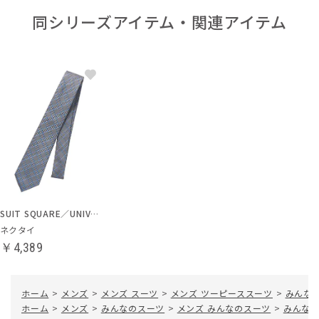
同シリーズアイテム・関連アイテム
SUIT SQUARE／UNIVERSAL LANGUAGE
ネクタイ
￥4,389
ホーム
>
メンズ
>
メンズ スーツ
>
メンズ ツーピーススーツ
>
みんなの
ホーム
>
メンズ
>
みんなのスーツ
>
メンズ みんなのスーツ
>
みんなの