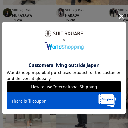
SUIT 
SUIT SQUARE
SUIT SQUARE
KURI
MURASAWA
HARADA
155c
158cm
158cm
スタッフコーディネート
スーツコーデ