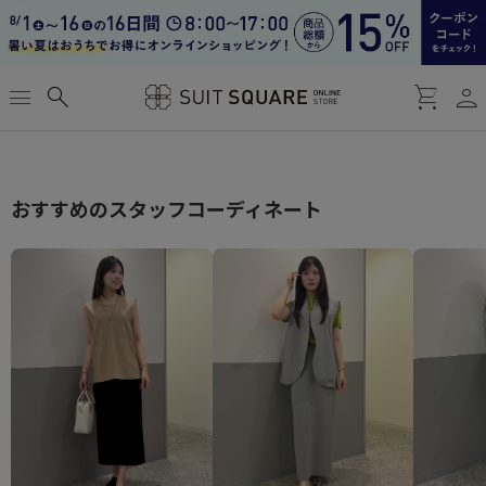
person
menu
search
shopping_cart
おすすめのスタッフコーディネート