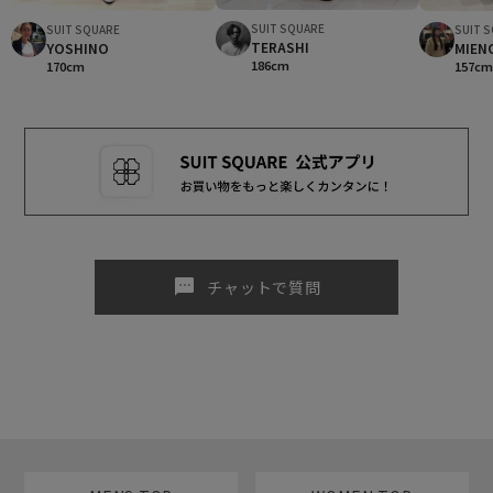
SUIT SQUARE
SUIT SQUARE
SUIT 
TERASHI
YOSHINO
MIEN
186cm
170cm
157c
sms
チャットで質問